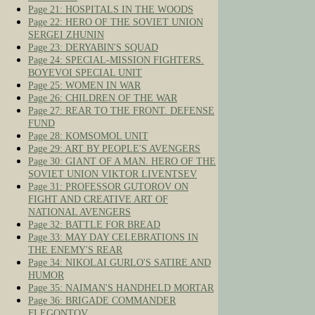
Page 21: HOSPITALS IN THE WOODS
Page 22: HERO OF THE SOVIET UNION
SERGEI ZHUNIN
Page 23: DERYABIN'S SQUAD
Page 24: SPECIAL-MISSION FIGHTERS.
BOYEVOI SPECIAL UNIT
Page 25: WOMEN IN WAR
Page 26: CHILDREN OF THE WAR
Page 27: REAR TO THE FRONT. DEFENSE
FUND
Page 28: KOMSOMOL UNIT
Page 29: ART BY PEOPLE'S AVENGERS
Page 30: GIANT OF A MAN. HERO OF THE
SOVIET UNION VIKTOR LIVENTSEV
Page 31: PROFESSOR GUTOROV ON
FIGHT AND CREATIVE ART OF
NATIONAL AVENGERS
Page 32: BATTLE FOR BREAD
Page 33: MAY DAY CELEBRATIONS IN
THE ENEMY'S REAR
Page 34: NIKOLAI GURLO'S SATIRE AND
HUMOR
Page 35: NAIMAN'S HANDHELD MORTAR
Page 36: BRIGADE COMMANDER
FLEGONTOV