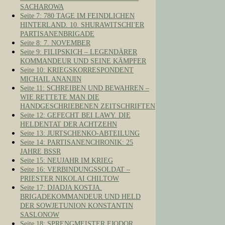
SACHAROWA
Seite 7: 780 TAGE IM FEINDLICHEN
HINTERLAND. 10. SHURAWITSCHI'ER
PARTISANENBRIGADE
Seite 8: 7. NOVEMBER
Seite 9: FILIPSKICH – LEGENDÄRER
KOMMANDEUR UND SEINE KÄMPFER
Seite 10: KRIEGSKORRESPONDENT
MICHAIL ANANJIN
Seite 11: SCHREIBEN UND BEWAHREN –
WIE RETTETE MAN DIE
HANDGESCHRIEBENEN ZEITSCHRIFTEN
Seite 12: GEFECHT BEI LAWY. DIE
HELDENTAT DER ACHTZEHN
Seite 13: JURTSCHENKO-ABTEILUNG
Seite 14: PARTISANENCHRONIK: 25
JAHRE BSSR
Seite 15: NEUJAHR IM KRIEG
Seite 16: VERBINDUNGSSOLDAT –
PRIESTER NIKOLAI CHILTOW
Seite 17: DJADJA KOSTJA.
BRIGADEKOMMANDEUR UND HELD
DER SOWJETUNION KONSTANTIN
SASLONOW
Seite 18: SPRENGMEISTER FJODOR