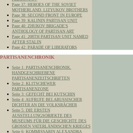
Page 37: HEROES OF THE SOVIET
MOTHERLAND. LIZYUKOV BROTHERS
Page 38: SECOND FRONT IN EUROPE
Page 39: KALININ PARTISAN UNIT
Page 40: ZHUKOV BRIGADE'S
ANTHOLOGY OF PARTISAN ART
Page 41: 208TH PARTISAN UNIT NAMED
AFTER STALIN
Page 42: PARADE OF LIBERATORS
PARTISANENCHRONIK
Seite 1: PARTISANENCHRONIK.
HANDGESCHRIEBENE
PARTISANENZEITSCHRIFTEN
Seite 2: KLITSCHEWER
PARTISANENZONE
Seite 3: GEFECHT BEI KUTSCHIN
Seite 4: AUFRUFE BELARUSSISCHER
DICHTER AN DIE VOLKSRÄCHER
Seite 5: DIE ERSTEN
AUSSTELLUNGSOBJEKTE DES
MUSEUMS FÜR DIE GESCHICHTE DES
GROSSEN VATERLÄNDISCHEN KRIEGES
Seite 6: KOMMISSARIN ALEXANDRA