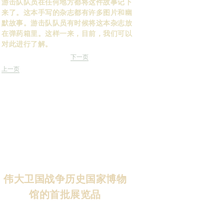
游击队队员在任何地方都将这件故事记下
来了。这本手写的杂志都有许多图片和幽
默故事。游击队队员有时候将这本杂志放
在弹药箱里。这样一来，目前，我们可以
对此进行了解。
下一页
上一页
德军到达斯大林格勒的附近时，苏联特别
委员往前方和游击队员安置的地方走并参
观被疏散的工厂。那时，他们收藏了伟大
卫国战争历史国家博物馆的首批展览品。
伟大卫国战争历史国家博物
馆的首批展览品