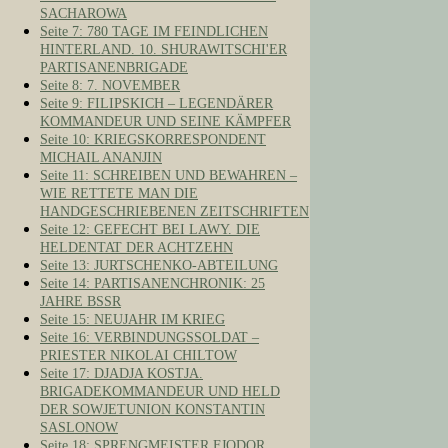
SACHAROWA
Seite 7: 780 TAGE IM FEINDLICHEN
HINTERLAND. 10. SHURAWITSCHI'ER
PARTISANENBRIGADE
Seite 8: 7. NOVEMBER
Seite 9: FILIPSKICH – LEGENDÄRER
KOMMANDEUR UND SEINE KÄMPFER
Seite 10: KRIEGSKORRESPONDENT
MICHAIL ANANJIN
Seite 11: SCHREIBEN UND BEWAHREN –
WIE RETTETE MAN DIE
HANDGESCHRIEBENEN ZEITSCHRIFTEN
Seite 12: GEFECHT BEI LAWY. DIE
HELDENTAT DER ACHTZEHN
Seite 13: JURTSCHENKO-ABTEILUNG
Seite 14: PARTISANENCHRONIK: 25
JAHRE BSSR
Seite 15: NEUJAHR IM KRIEG
Seite 16: VERBINDUNGSSOLDAT –
PRIESTER NIKOLAI CHILTOW
Seite 17: DJADJA KOSTJA.
BRIGADEKOMMANDEUR UND HELD
DER SOWJETUNION KONSTANTIN
SASLONOW
Seite 18: SPRENGMEISTER FJODOR