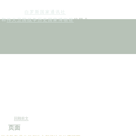
白罗斯国家通讯社
和
伟大卫国战争历史国家博物馆
的联合
项目
5
回顾前文
页面