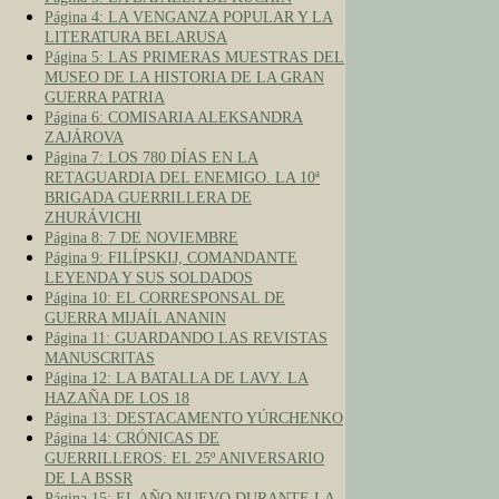
Página 4: LA VENGANZA POPULAR Y LA
LITERATURA BELARUSA
Página 5: LAS PRIMERAS MUESTRAS DEL
MUSEO DE LA HISTORIA DE LA GRAN
GUERRA PATRIA
Página 6: COMISARIA ALEKSANDRA
ZAJÁROVA
Página 7: LOS 780 DÍAS EN LA
RETAGUARDIA DEL ENEMIGO. LA 10ª
BRIGADA GUERRILLERA DE
ZHURÁVICHI
Página 8: 7 DE NOVIEMBRE
Página 9: FILÍPSKIJ, COMANDANTE
LEYENDA Y SUS SOLDADOS
Página 10: EL CORRESPONSAL DE
GUERRA MIJAÍL ANANIN
Página 11: GUARDANDO LAS REVISTAS
MANUSCRITAS
Página 12: LA BATALLA DE LAVY. LA
HAZAÑA DE LOS 18
Página 13: DESTACAMENTO YÚRCHENKO
Página 14: CRÓNICAS DE
GUERRILLEROS: EL 25º ANIVERSARIO
DE LA BSSR
Página 15: EL AÑO NUEVO DURANTE LA