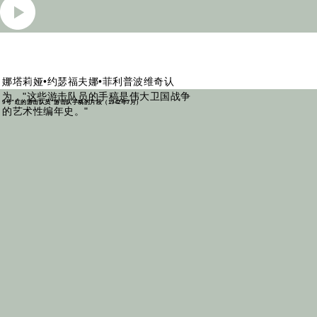
娜塔莉娅•约瑟福夫娜•菲利普波维奇认
为，"这些游击队员的手稿是伟大卫国战争
9号"红的游击队员"游击队手稿的片段（1942年7月）
的艺术性编年史。"