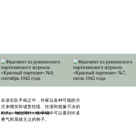
在游击队手稿之中，作家以各种可能的方
式来嘲笑和谴责怯懦、怯懦和犹豫不决的
行为。与此同时，在手稿中可以看到许多
游击队员从与德方的战斗中所获得的战利品
勇气和英雄主义的例子。