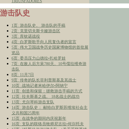
TRIUNFADORES
游击队史
1页: 游击队史。 游击队的手稿
2页: 克里切夫斯卡娅游击区
3页: 库钦诺战役
4页: 白罗斯歌手向人民复仇者的宣言
5页: 伟大卫国战争历史国家博物馆的首批展
览品
6页: 委员压力山德拉•扎哈罗娃
7页: 在敌人后方呆780天。10号儒拉维奇游
击队
8页: 11月7日
9页: 传奇的队长菲利普斯基及其战士
10页: 战地记者米哈伊尔•阿纳宁
11页: 创造和保留：拯救游击手稿的方式
12页: 拉夫斯基之战。 18名战士的战功
13页: 尤尔琴科游击支队
14页: 游击队史： 献给白罗斯苏维埃社会主
义共和国25周年
15页: 在战争的期间内庆祝新年
16页: 支队的联络员牧师尼古拉•何尔托夫