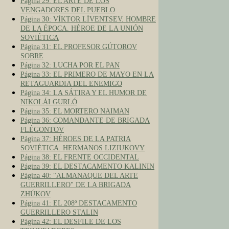
Página 29: EL ARTE DE LOS
VENGADORES DEL PUEBLO
Página 30: VÍKTOR LÍVENTSEV. HOMBRE
DE LA ÉPOCA. HÉROE DE LA UNIÓN
SOVIÉTICA
Página 31: EL PROFESOR GÚTOROV
SOBRE
Página 32: LUCHA POR EL PAN
Página 33: EL PRIMERO DE MAYO EN LA
RETAGUARDIA DEL ENEMIGO
Página 34: LA SÁTIRA Y EL HUMOR DE
NIKOLÁI GURLÓ
Página 35: EL MORTERO NAIMAN
Página 36: COMANDANTE DE BRIGADA
FLÉGONTOV
Página 37: HÉROES DE LA PATRIA
SOVIÉTICA. HERMANOS LIZIUKOVY
Página 38: EL FRENTE OCCIDENTAL
Página 39: EL DESTACAMENTO KALININ
Página 40: "ALMANAQUE DEL ARTE
GUERRILLERO" DE LA BRIGADA
ZHÚKOV
Página 41: EL 208º DESTACAMENTO
GUERRILLERO STALIN
Página 42: EL DESFILE DE LOS