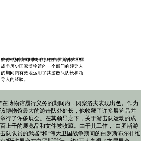
彼得•尼科莱耶维奇在担任白罗斯伟大卫国
伟大卫国战争历史国家博物馆在位于自由广场上的工会之楼首次揭牌
战争历史国家博物馆的一个部门的领导人
的期间内有效地运用了其游击队队长和领
导人的经验。
"在博物馆履行义务的期间内，冈察洛夫表现出色。作为
该博物馆最大的游击队处处长，他收藏了许多展览品并
举行了许多展会。在其领导之下，关于游击队运动的成
百上千的展览品和文件被收藏。由于其工作，"白罗斯游
击队队员的武器"和"伟大卫国战争期间的白罗斯布尔什维