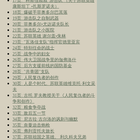
17页: "科斯佳叔叔"游击队 （关于苏联英雄
康斯坦丁 •扎斯罗诺夫）
18页: 爆破手菲奥多尔巴其落
19页: 游击队之自制武器
20页: 菲奥多尔•尤达诺夫队长
21页: 游击队之小医院
22页: 苏联英雄 谢尔盖•朱林
23页: "瓦洛佳支队"指挥官德里亚宾
24页: 特别任命的战士
25页: 战争中的妇女
26页: 伟大卫国战争里的伽弗洛什
27页: 后方支援前线的国防基金
28页: "共青团"支队
29页: 人民复仇者的创作
30页: 人是个时代。苏联英雄维克托·利文采
夫
31页: 古托 罗夫教授关于《人民复仇者的斗
争和创作》
32页: 粮食争夺战
33页: 敌后五一节
34页: 尼古拉·古尔洛的讽刺与幽默
35页: 奈曼迫击炮枪
36页: 弗列贡托夫旅长
37页: 苏联祖国之英雄。 利久科夫兄弟