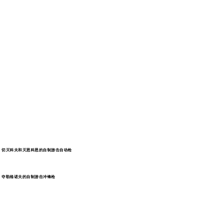
切灭科夫和灭恩科恩的自制游击自动枪
夺勒格诺夫的自制游击冲锋枪