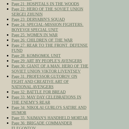
Page 21: HOSPITALS IN THE WOODS
Page 22: HERO OF THE SOVIET UNION
SERGEI ZHUNIN
Page 23: DERYABIN'S SQUAD
Page 24: SPECIAL-MISSION FIGHTERS.
BOYEVOI SPECIAL UNIT
Page 25: WOMEN IN WAR
Page 26: CHILDREN OF THE WAR
Page 27: REAR TO THE FRONT. DEFENSE
FUND
Page 28: KOMSOMOL UNIT
Page 29: ART BY PEOPLE'S AVENGERS
Page 30: GIANT OF A MAN. HERO OF THE
SOVIET UNION VIKTOR LIVENTSEV
Page 31: PROFESSOR GUTOROV ON
FIGHT AND CREATIVE ART OF
NATIONAL AVENGERS
Page 32: BATTLE FOR BREAD
Page 33: MAY DAY CELEBRATIONS IN
THE ENEMY'S REAR
Page 34: NIKOLAI GURLO'S SATIRE AND
HUMOR
Page 35: NAIMAN'S HANDHELD MORTAR
Page 36: BRIGADE COMMANDER
FLEGONTOV