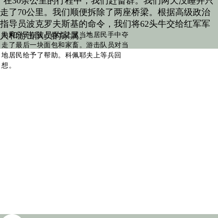
"在30余公里的行程中，我们赶畜群。我们两天没睡并只
走了70公里。我们顺便拆除了两座桥梁。根据高级政治
指导员波克罗夫斯基的命令，我们将62头牛交给红军军
人和游击队员的家属。"
纳粹分子在被占领土上从当地居民手中夺
走了最后一块面包和家畜。游击队员对当
地居民给予了帮助。科佩耶夫上等兵回
想。