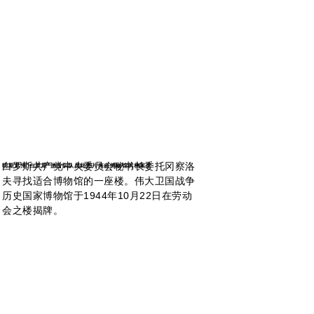
白罗斯共产党中央委员会秘书长委托冈察洛
明斯克州"白罗斯"游击队队员此图片来自博物馆的档案库
夫寻找适合博物馆的一座楼。伟大卫国战争
历史国家博物馆于1944年10月22日在劳动
会之楼揭牌。