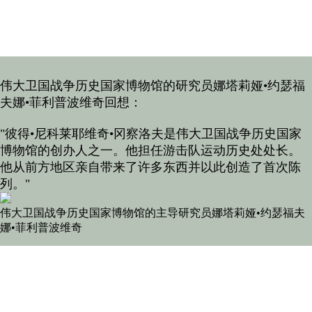
伟大卫国战争历史国家博物馆的研究员娜塔莉娅•约瑟福
夫娜•菲利普波维奇回想：
"彼得•尼科莱耶维奇•冈察洛夫是伟大卫国战争历史国家
博物馆的创办人之一。他担任游击队运动历史处处长。
他从前方地区亲自带来了许多东西并以此创造了首次陈
列。"
伟大卫国战争历史国家博物馆的主导研究员娜塔莉娅•约瑟福夫
娜•菲利普波维奇