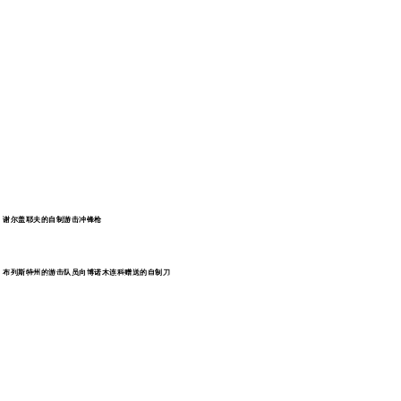
谢尔盖耶夫的自制游击冲锋枪
1942年11月初，300余件展览品首次在莫
布列斯特州的游击队员向博诺木连科赠送的自制刀
斯科国家历史博物馆举行的"白罗斯生活、
白罗斯打战、白罗斯始终是苏联的国家"展
会上展示。一年后，白罗斯共产党（布尔
什维克）中央委员会作出决定，在此次展
会的基础上建立白罗斯国家伟大卫国战争
历史国家博物馆。"游击队史"的这个部分献
给其建立的开头。