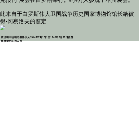
克报刊"展会在白罗斯举行。约4万人参观了本届展会。"
此来自于白罗斯伟大卫国战争历史国家博物馆馆长给彼
得•冈察洛夫的鉴定
该证明书说明冈察洛夫从1944年7月16日至1946年3月20日担任
博物馆的工作人员