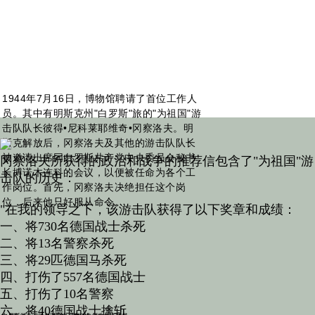
1944年7月16日，博物馆聘请了首位工作人
员。其中有明斯克州"白罗斯"旅的"为祖国"游
击队队长彼得•尼科莱耶维奇•冈察洛夫。明
斯克解放后，冈察洛夫及其他的游击队队长
被邀请出席同白罗斯共产党中央委员会秘书
冈察洛夫所获得的政治和战争的推荐信包含了"为祖国"游
长博诺木连科的会议，以便被任命为各个工
击队的历史：
作岗位。首先，冈察洛夫决绝担任这个岗
位，后来他只好服从命令。
"在我的领导之下，该游击队获得了以下奖章和成绩：
一、将730名德国战士杀死
二、将13名警察杀死
三、将29匹德国马杀死
四、打伤了557名德国战士
五、打伤了10名警察
六、将40德国战士擒斩