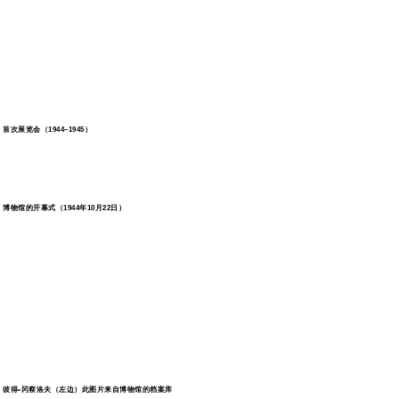
首次展览会（1944–1945）
博物馆的开幕式（1944年10月22日）
彼得•冈察洛夫（左边）此图片来自博物馆的档案库