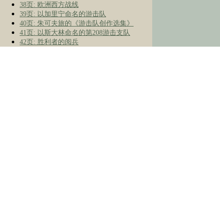
38页: 欧洲西方战线
39页: 以加里宁命名的游击队
40页: 朱可夫旅的《游击队创作选集》
41页: 以斯大林命名的第208游击支队
42页: 胜利者的阅兵