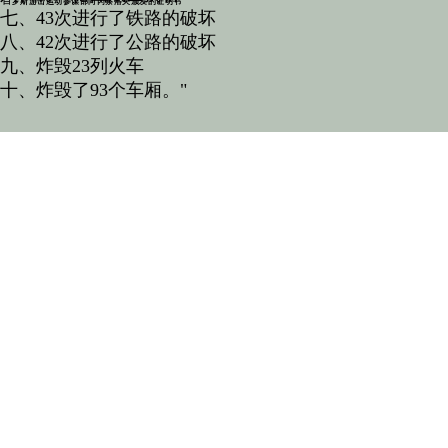
白罗斯游击运动参谋部向冈察洛夫颁发的证明书
七、43次进行了铁路的破坏
八、42次进行了公路的破坏
九、炸毁23列火车
十、炸毁了93个车厢。"