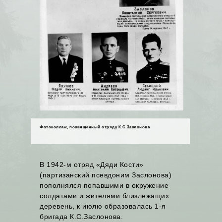
Фотоколлаж, посвященный отряду К.С.Заслонова
В 1942-м отряд «Дяди Кости»
(партизанский псевдоним Заслонова)
пополнялся попавшими в окружение
солдатами и жителями близлежащих
деревень, к июлю образовалась 1-я
бригада К.С.Заслонова.