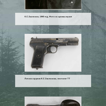
К.С.Заслонов, 1940 год. Фото из архива музея
Личное оружие К.С.Заслонова, пистолет ТТ