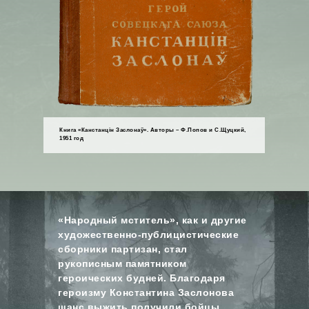
Книга «Канстанцін Заслонаў». Авторы – Ф.Попов и С.Щуцкий,
1951 год
«Народный мститель», как и другие
художественно-публицистические
сборники партизан, стал
рукописным памятником
героических будней. Благодаря
героизму Константина Заслонова
шанс выжить получили бойцы