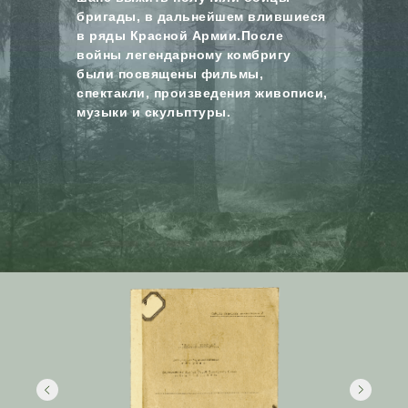
бригады, в дальнейшем влившиеся
в ряды Красной Армии.После
войны легендарному комбригу
были посвящены фильмы,
спектакли, произведения живописи,
музыки и скульптуры.