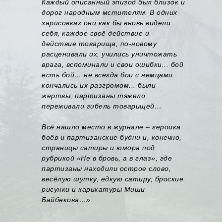
Каждый описанный эпизод был близок и
дорог народным мстителям. В одних
зарисовках они как бы вновь видели
себя, каждое своё действие и
действие товарища, по-новому
расценивали их, учились уничтожать
врага, вспоминали и свои ошибки... бой
есть бой… не всегда бои с немцами
кончались их разгромом... были
жертвы, партизаны тяжело
переживали гибель товарищей…
Всё нашло место в журнале – героика
боёв и партизанские будни и, конечно,
страницы сатиры и юмора под
рубрикой «Не в бровь, а в глаз», где
партизаны находили острое слово,
весёлую шутку, едкую сатиру, броские
рисунки и карикатуры Миши
Байбекова…»
.