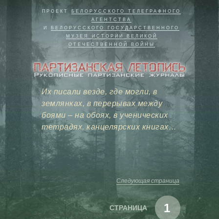
ПРОЕКТ
БЕЛОРУССКОГО ТЕЛЕГРАФНОГО
АГЕНТСТВА
И
БЕЛОРУССКОГО ГОСУДАРСТВЕННОГО
МУЗЕЯ ИСТОРИИ ВЕЛИКОЙ
ОТЕЧЕСТВЕННОЙ ВОЙНЫ
Их писали везде, где могли, в
землянках, в перерывах между
боями – на обоях, в ученических
тетрадях, канцелярских книгах…
Следующая страница
1
СТРАНИЦА