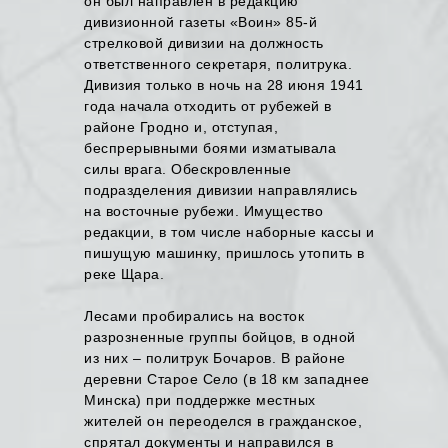
он был направлен в редакцию
дивизионной газеты «Воин» 85-й
стрелковой дивизии на должность
ответственного секретаря, политрука.
Дивизия только в ночь на 28 июня 1941
года начала отходить от рубежей в
районе Гродно и, отступая,
беспрерывными боями изматывала
силы врага. Обескровленные
подразделения дивизии направлялись
на восточные рубежи. Имущество
редакции, в том числе наборные кассы и
пишущую машинку, пришлось утопить в
реке Щара.
Лесами пробирались на восток
разрозненные группы бойцов, в одной
из них – политрук Бочаров. В районе
деревни Старое Село (в 18 км западнее
Минска) при поддержке местных
жителей он переоделся в гражданское,
спрятал документы и направился в