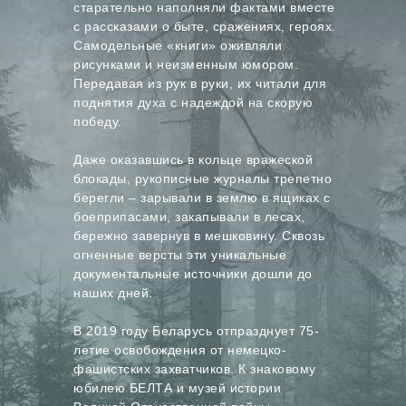
старательно наполняли фактами вместе
с рассказами о быте, сражениях, героях.
Самодельные «книги» оживляли
рисунками и неизменным юмором.
Передавая из рук в руки, их читали для
поднятия духа с надеждой на скорую
победу.
Даже оказавшись в кольце вражеской
блокады, рукописные журналы трепетно
берегли – зарывали в землю в ящиках с
боеприпасами, закапывали в лесах,
бережно завернув в мешковину. Сквозь
огненные версты эти уникальные
документальные источники дошли до
наших дней.
В 2019 году Беларусь отпразднует 75-
летие освобождения от немецко-
фашистских захватчиков. К знаковому
юбилею БЕЛТА и музей истории