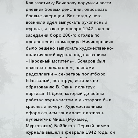
Как газетчику Бочарову поручили вести
дневник боевых действий, описывать
боевые операции. Вот тогда у него
возникла идея выпускать рукописный
журнал, и в конце января 1942 года на
заседании бюро 208-го отряда по
предложению командира Ничипоровича
было решено выпускать художественно-
политический журнал под названием
«Народный мститель». Бочаров был
назначен редактором, членами
редколлегии – секретарь политбюро
Б.Бывалый, политрук, историк по
образованию В.Юдин, политрук
партизан П.Деев, который до войны
работал журналистом и у которого был
красивый почерк. Художественным
оформлением занимался партизан-
пулеметчик Миша (Мухамед
Муртазович) Байбеков. Первый номер
журнала вышел в феврале 1942 года, он