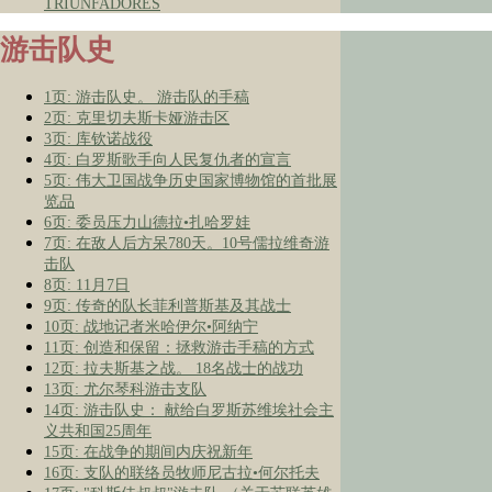
TRIUNFADORES
游击队史
1页: 游击队史。 游击队的手稿
2页: 克里切夫斯卡娅游击区
3页: 库钦诺战役
4页: 白罗斯歌手向人民复仇者的宣言
5页: 伟大卫国战争历史国家博物馆的首批展
览品
6页: 委员压力山德拉•扎哈罗娃
7页: 在敌人后方呆780天。10号儒拉维奇游
击队
8页: 11月7日
9页: 传奇的队长菲利普斯基及其战士
10页: 战地记者米哈伊尔•阿纳宁
11页: 创造和保留：拯救游击手稿的方式
12页: 拉夫斯基之战。 18名战士的战功
13页: 尤尔琴科游击支队
14页: 游击队史： 献给白罗斯苏维埃社会主
义共和国25周年
15页: 在战争的期间内庆祝新年
16页: 支队的联络员牧师尼古拉•何尔托夫