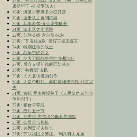
17页: "科斯佳叔叔"游击队 （关于苏联英雄
康斯坦丁 •扎斯罗诺夫）
18页: 爆破手菲奥多尔巴其落
19页: 游击队之自制武器
20页: 菲奥多尔•尤达诺夫队长
21页: 游击队之小医院
22页: 苏联英雄 谢尔盖•朱林
23页: "瓦洛佳支队"指挥官德里亚宾
24页: 特别任命的战士
25页: 战争中的妇女
26页: 伟大卫国战争里的伽弗洛什
27页: 后方支援前线的国防基金
28页: "共青团"支队
29页: 人民复仇者的创作
30页: 人是个时代。苏联英雄维克托·利文采
夫
31页: 古托 罗夫教授关于《人民复仇者的斗
争和创作》
32页: 粮食争夺战
33页: 敌后五一节
34页: 尼古拉·古尔洛的讽刺与幽默
35页: 奈曼迫击炮枪
36页: 弗列贡托夫旅长
37页: 苏联祖国之英雄。 利久科夫兄弟