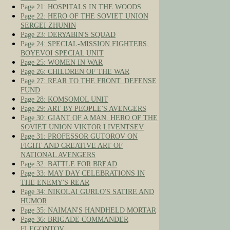
Page 21: HOSPITALS IN THE WOODS
Page 22: HERO OF THE SOVIET UNION
SERGEI ZHUNIN
Page 23: DERYABIN'S SQUAD
Page 24: SPECIAL-MISSION FIGHTERS.
BOYEVOI SPECIAL UNIT
Page 25: WOMEN IN WAR
Page 26: CHILDREN OF THE WAR
Page 27: REAR TO THE FRONT. DEFENSE
FUND
Page 28: KOMSOMOL UNIT
Page 29: ART BY PEOPLE'S AVENGERS
Page 30: GIANT OF A MAN. HERO OF THE
SOVIET UNION VIKTOR LIVENTSEV
Page 31: PROFESSOR GUTOROV ON
FIGHT AND CREATIVE ART OF
NATIONAL AVENGERS
Page 32: BATTLE FOR BREAD
Page 33: MAY DAY CELEBRATIONS IN
THE ENEMY'S REAR
Page 34: NIKOLAI GURLO'S SATIRE AND
HUMOR
Page 35: NAIMAN'S HANDHELD MORTAR
Page 36: BRIGADE COMMANDER
FLEGONTOV