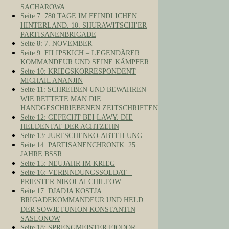
SACHAROWA
Seite 7: 780 TAGE IM FEINDLICHEN
HINTERLAND. 10. SHURAWITSCHI'ER
PARTISANENBRIGADE
Seite 8: 7. NOVEMBER
Seite 9: FILIPSKICH – LEGENDÄRER
KOMMANDEUR UND SEINE KÄMPFER
Seite 10: KRIEGSKORRESPONDENT
MICHAIL ANANJIN
Seite 11: SCHREIBEN UND BEWAHREN –
WIE RETTETE MAN DIE
HANDGESCHRIEBENEN ZEITSCHRIFTEN
Seite 12: GEFECHT BEI LAWY. DIE
HELDENTAT DER ACHTZEHN
Seite 13: JURTSCHENKO-ABTEILUNG
Seite 14: PARTISANENCHRONIK: 25
JAHRE BSSR
Seite 15: NEUJAHR IM KRIEG
Seite 16: VERBINDUNGSSOLDAT –
PRIESTER NIKOLAI CHILTOW
Seite 17: DJADJA KOSTJA.
BRIGADEKOMMANDEUR UND HELD
DER SOWJETUNION KONSTANTIN
SASLONOW
Seite 18: SPRENGMEISTER FJODOR