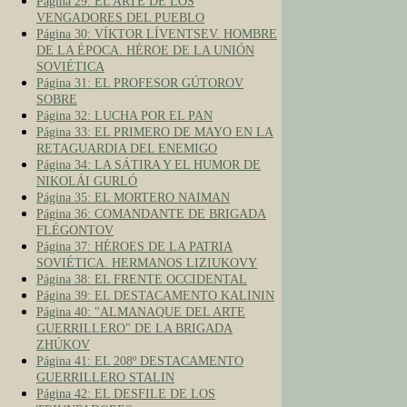
Página 29: EL ARTE DE LOS
VENGADORES DEL PUEBLO
Página 30: VÍKTOR LÍVENTSEV. HOMBRE
DE LA ÉPOCA. HÉROE DE LA UNIÓN
SOVIÉTICA
Página 31: EL PROFESOR GÚTOROV
SOBRE
Página 32: LUCHA POR EL PAN
Página 33: EL PRIMERO DE MAYO EN LA
RETAGUARDIA DEL ENEMIGO
Página 34: LA SÁTIRA Y EL HUMOR DE
NIKOLÁI GURLÓ
Página 35: EL MORTERO NAIMAN
Página 36: COMANDANTE DE BRIGADA
FLÉGONTOV
Página 37: HÉROES DE LA PATRIA
SOVIÉTICA. HERMANOS LIZIUKOVY
Página 38: EL FRENTE OCCIDENTAL
Página 39: EL DESTACAMENTO KALININ
Página 40: "ALMANAQUE DEL ARTE
GUERRILLERO" DE LA BRIGADA
ZHÚKOV
Página 41: EL 208º DESTACAMENTO
GUERRILLERO STALIN
Página 42: EL DESFILE DE LOS