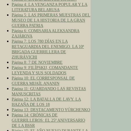
Página 4: LA VENGANZA POPULAR Y LA
LITERATURA BELARUSA
Página 5: LAS PRIMERAS MUESTRAS DEL
MUSEO DE LA HISTORIA DE LA GRAN
GUERRA PATRIA
Página 6: COMISARIA ALEKSANDRA
ZAJÁROVA
Página 7: LOS 780 DÍAS EN LA
RETAGUARDIA DEL ENEMIGO. LA 10ª
BRIGADA GUERRILLERA DE
ZHURÁVICHI
Página 8: 7 DE NOVIEMBRE
Página 9: FILÍPSKIJ, COMANDANTE
LEYENDA Y SUS SOLDADOS
Página 10: EL CORRESPONSAL DE
GUERRA MIJAÍL ANANIN
Página 11: GUARDANDO LAS REVISTAS
MANUSCRITAS
Página 12: LA BATALLA DE LAVY. LA
HAZAÑA DE LOS 18
Página 13: DESTACAMENTO YÚRCHENKO
Página 14: CRÓNICAS DE
GUERRILLEROS: EL 25º ANIVERSARIO
DE LA BSSR
Página 15: EL AÑO NUEVO DURANTE LA